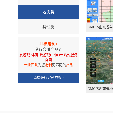
地灾类
其他类
DMGIS山东
非标定制+
没有合适产品？
爱游戏·体育-爱游戏(中国)一站式服务
官网
专业团队
为您
定制
更匹配的
产品
免费获取定制方案>
DMGIS湖南